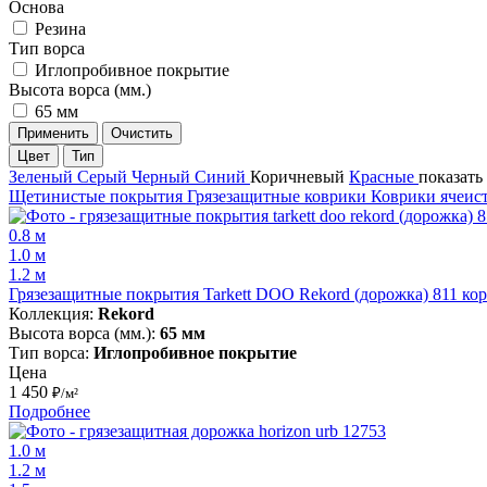
Основа
Резина
Тип ворса
Иглопробивное покрытие
Высота ворса (мм.)
65 мм
Применить
Очистить
Цвет
Тип
Зеленый
Серый
Черный
Синий
Коричневый
Красные
показать
Щетинистые покрытия
Грязезащитные коврики
Коврики ячеис
0.8 м
1.0 м
1.2 м
Грязезащитные покрытия Tarkett DOO Rekord (дорожка) 811 к
Коллекция:
Rekord
Высота ворса (мм.):
65 мм
Тип ворса:
Иглопробивное покрытие
Цена
1 450
₽/м²
Подробнее
1.0 м
1.2 м