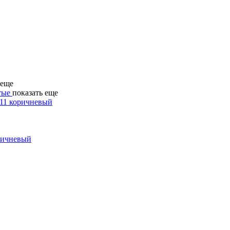
 еще
тые
показать еще
оричневый