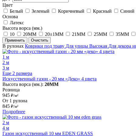
Цвет
Белый
Зеленый
Коричневый
Красный
Синий
Основа
Латекс
Высота ворса (мм.)
10
20MM
20±1MM
21MM
25MM
35MM
Применить
Очистить
В рулонах
Коврики под траву
Для улицы
Высокая
Для декора 
1 м
2 м
3 м
Еще 2 размера
Искусственный газон - 20 мм «Деко» 4 цвета
Высота ворса (мм.):
20MM
Розница
945
₽/м²
От 1 рулона
845
₽/м²
Подробнее
2 м
4 м
Газон искусственный 10 мм EDEN GRASS