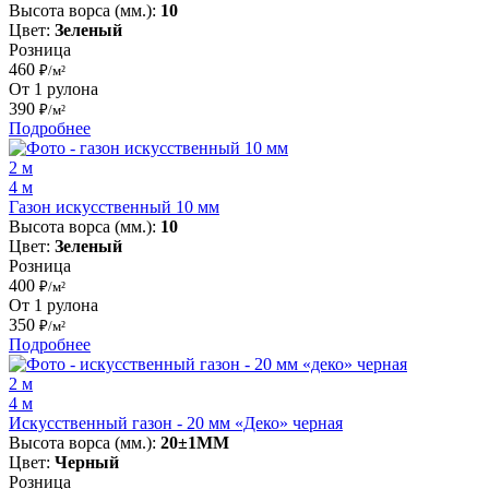
Высота ворса (мм.):
10
Цвет:
Зеленый
Розница
460
₽/м²
От 1 рулона
390
₽/м²
Подробнее
2 м
4 м
Газон искусственный 10 мм
Высота ворса (мм.):
10
Цвет:
Зеленый
Розница
400
₽/м²
От 1 рулона
350
₽/м²
Подробнее
2 м
4 м
Искусственный газон - 20 мм «Деко» черная
Высота ворса (мм.):
20±1MM
Цвет:
Черный
Розница