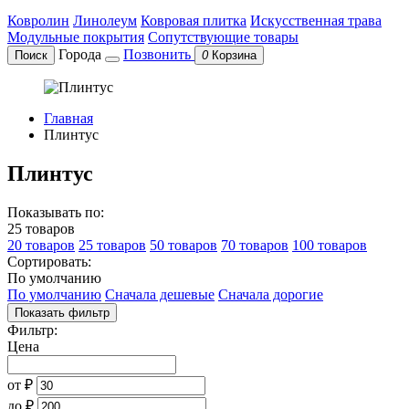
Ковролин
Линолеум
Ковровая плитка
Искусственная трава
Модульные покрытия
Сопутствующие товары
Города
Позвонить
Поиск
0
Корзина
Главная
Плинтус
Плинтус
Показывать по:
25 товаров
20 товаров
25 товаров
50 товаров
70 товаров
100 товаров
Сортировать:
По умолчанию
По умолчанию
Сначала дешевые
Сначала дорогие
Показать фильтр
Фильтр:
Цена
от
₽
до
₽