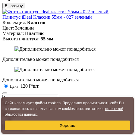
В корзину
Плинтус iDeal Классик 55мм - 027 зеленый
Коллекция:
Классик
Цвет:
Зеленыи
Материал:
Пластик
Высота плинтуса:
55 мм
Дополнительно может понадобиться
Дополнительно может понадобиться
120
₽/шт.
Цена:
шт
Сайт использует файлы cookies. Продолжая просматривать сайт Вы
соглашаетесь с использованием cookies в соответствии с
политикой
Итого:
обработки данных
.
— ₽
Хорошо
В корзину