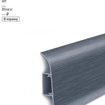
шт
Итого:
— ₽
В корзину