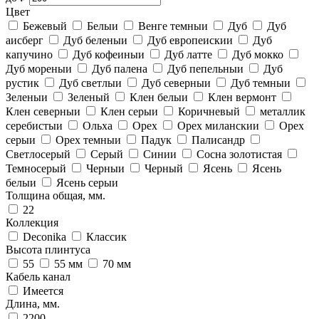
Цвет
Бежевый
Белыи
Венге темныи
Дуб
Дуб
аисберг
Дуб беленыи
Дуб европеискии
Дуб
капучино
Дуб кофеиныи
Дуб латте
Дуб мокко
Дуб мореныи
Дуб палена
Дуб пепельныи
Дуб
рустик
Дуб светлыи
Дуб северныи
Дуб темныи
Зеленыи
Зеленый
Клен белыи
Клен вермонт
Клен северныи
Клен серыи
Коричневый
металлик
серебистыи
Ольха
Орех
Орех миланскии
Орех
серыи
Орех темныи
Падук
Палисандр
Светлосерый
Серый
Синии
Сосна золотистая
Темносерый
Черныи
Черный
Ясень
Ясень
белыи
Ясень серыи
Толщина общая, мм.
22
Коллекция
Deconika
Классик
Высота плинтуса
55
55 мм
70 мм
Кабель канал
Имеется
Длина, мм.
2200