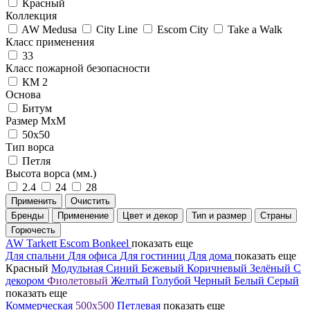
Красный
Коллекция
AW Medusa
City Line
Escom City
Take a Walk
Класс применения
33
Класс пожарной безопасности
КМ 2
Основа
Битум
Размер МхМ
50x50
Тип ворса
Петля
Высота ворса (мм.)
2.4
24
28
Применить
Очистить
Бренды
Применение
Цвет и декор
Тип и размер
Страны
Горючесть
AW
Tarkett
Escom
Bonkeel
показать еще
Для спальни
Для офиса
Для гостиниц
Для дома
показать еще
Красный
Модульная
Синий
Бежевый
Коричневый
Зелёный
С
декором
Фиолетовый
Желтый
Голубой
Черный
Белый
Серый
показать еще
Коммерческая
500х500
Петлевая
показать еще