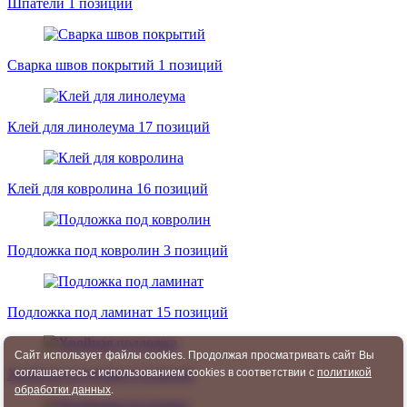
Шпатели
1 позиций
Сварка швов покрытий
1 позиций
Клей для линолеума
17 позиций
Клей для ковролина
16 позиций
Подложка под ковролин
3 позиций
Подложка под ламинат
15 позиций
Сайт использует файлы cookies. Продолжая просматривать сайт Вы
Хвойная подложка
4 позиций
соглашаетесь с использованием cookies в соответствии с
политикой
обработки данных
.