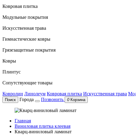
Ковровая плитка
Модульные покрытия
Искусственная трава
Гимнастические ковры
Грязезащитные покрытия
Ковры
Плинтус
Сопутствующие товары
Ковролин
Линолеум
Ковровая плитка
Искусственная трава
Мод
Города
Позвонить
Поиск
0
Корзина
Главная
Виниловая плитка клеевая
Кварц-виниловый ламинат