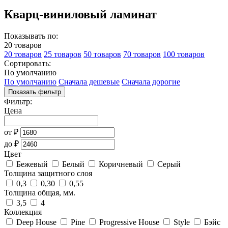
Кварц-виниловый ламинат
Показывать по:
20 товаров
20 товаров
25 товаров
50 товаров
70 товаров
100 товаров
Сортировать:
По умолчанию
По умолчанию
Сначала дешевые
Сначала дорогие
Показать фильтр
Фильтр:
Цена
от
₽
до
₽
Цвет
Бежевый
Белый
Коричневый
Серый
Толщина защитного слоя
0,3
0,30
0,55
Толщина общая, мм.
3,5
4
Коллекция
Deep House
Pine
Progressive House
Style
Бэйс