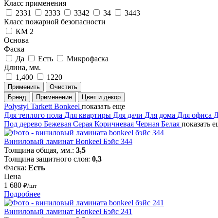
Класс применения
2331
2333
3342
34
3443
Класс пожарной безопасности
КМ 2
Основа
Фаска
Да
Есть
Микрофаска
Длина, мм.
1,400
1220
Применить
Очистить
Бренд
Применение
Цвет и декор
Polystyl
Tarkett
Bonkeel
показать еще
Для теплого пола
Для квартиры
Для дачи
Для дома
Для офиса
Д
Под дерево
Бежевая
Серая
Коричневая
Черная
Белая
показать е
Виниловый ламинат Bonkeel Бэйс 344
Толщина общая, мм.:
3,5
Толщина защитного слоя:
0,3
Фаска:
Есть
Цена
1 680
₽/шт
Подробнее
Виниловый ламинат Bonkeel Бэйс 241