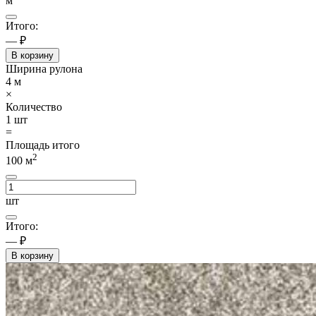
м
Итого:
— ₽
В корзину
Ширина рулона
4
м
×
Количество
1
шт
=
Площадь итого
2
100
м
шт
Итого:
— ₽
В корзину