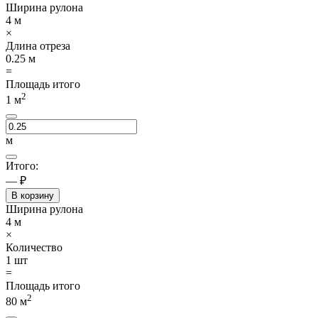
Ширина рулона
4
м
×
Длина отреза
0.25
м
=
Площадь итого
2
1
м
м
Итого:
— ₽
В корзину
Ширина рулона
4
м
×
Количество
1
шт
=
Площадь итого
2
80
м