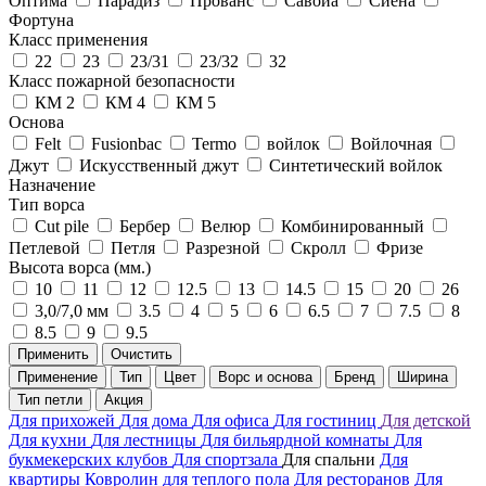
Оптима
Парадиз
Прованс
Савойа
Сиена
Фортуна
Класс применения
22
23
23/31
23/32
32
Класс пожарной безопасности
КМ 2
КМ 4
КМ 5
Основа
Felt
Fusionbac
Termo
войлок
Войлочная
Джут
Искусственный джут
Синтетический войлок
Назначение
Тип ворса
Cut pile
Бербер
Велюр
Комбинированный
Петлевой
Петля
Разрезной
Скролл
Фризе
Высота ворса (мм.)
10
11
12
12.5
13
14.5
15
20
26
3,0/7,0 мм
3.5
4
5
6
6.5
7
7.5
8
8.5
9
9.5
Применить
Очистить
Применение
Тип
Цвет
Ворс и основа
Бренд
Ширина
Тип петли
Акция
Для прихожей
Для дома
Для офиса
Для гостиниц
Для детской
Для кухни
Для лестницы
Для бильярдной комнаты
Для
букмекерских клубов
Для спортзала
Для спальни
Для
квартиры
Ковролин для теплого пола
Для ресторанов
Для