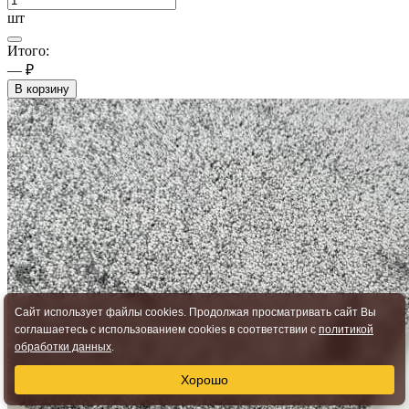
шт
Итого:
— ₽
В корзину
Сайт использует файлы cookies. Продолжая просматривать сайт Вы
соглашаетесь с использованием cookies в соответствии с
политикой
обработки данных
.
Хорошо