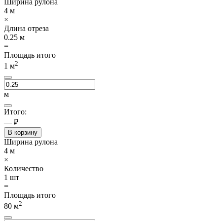
Ширина рулона
4
м
×
Длина отреза
0.25
м
=
Площадь итого
2
1
м
м
Итого:
— ₽
В корзину
Ширина рулона
4
м
×
Количество
1
шт
=
Площадь итого
2
80
м