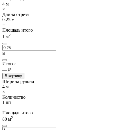
4
м
×
Длина отреза
0.25
м
=
Площадь итого
2
1
м
м
Итого:
— ₽
В корзину
Ширина рулона
4
м
×
Количество
1
шт
=
Площадь итого
2
80
м