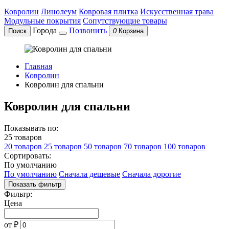
Ковролин
Линолеум
Ковровая плитка
Искусственная трава
Модульные покрытия
Сопутствующие товары
Города
Позвонить
Поиск
0
Корзина
Главная
Ковролин
Ковролин для спальни
Ковролин для спальни
Показывать по:
25 товаров
20 товаров
25 товаров
50 товаров
70 товаров
100 товаров
Сортировать:
По умолчанию
По умолчанию
Сначала дешевые
Сначала дорогие
Показать фильтр
Фильтр:
Цена
от
₽