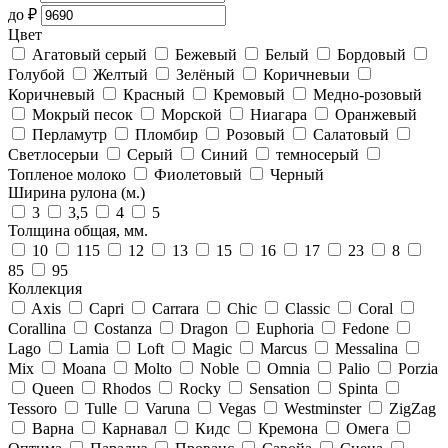
до
₽
Цвет
Агатовый серый
Бежевый
Белый
Бордовый
Голубой
Желтый
Зелёный
Коричневыи
Коричневый
Красный
Кремовый
Медно-розовый
Мокрый песок
Морской
Ниагара
Оранжевый
Перламутр
Пломбир
Розовый
Салатовый
Светлосерыи
Серый
Синий
темносерый
Топленое молоко
Фиолетовый
Черный
Ширина рулона (м.)
3
3,5
4
5
Толщина общая, мм.
10
115
12
13
15
16
17
23
8
85
95
Коллекция
Axis
Capri
Carrara
Chic
Classic
Coral
Corallina
Costanza
Dragon
Euphoria
Fedone
Lago
Lamia
Loft
Magic
Marcus
Messalina
Mix
Moana
Molto
Noble
Omnia
Palio
Porzia
Queen
Rhodos
Rocky
Sensation
Spinta
Tessoro
Tulle
Varuna
Vegas
Westminster
ZigZag
Варна
Карнавал
Кидс
Кремона
Омега