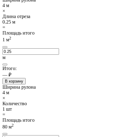
4
м
×
Длина отреза
0.25
м
=
Площадь итого
2
1
м
м
Итого:
— ₽
В корзину
Ширина рулона
4
м
×
Количество
1
шт
=
Площадь итого
2
80
м