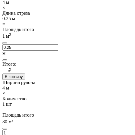
4
м
×
Длина отреза
0.25
м
=
Площадь итого
2
1
м
м
Итого:
— ₽
В корзину
Ширина рулона
4
м
×
Количество
1
шт
=
Площадь итого
2
80
м