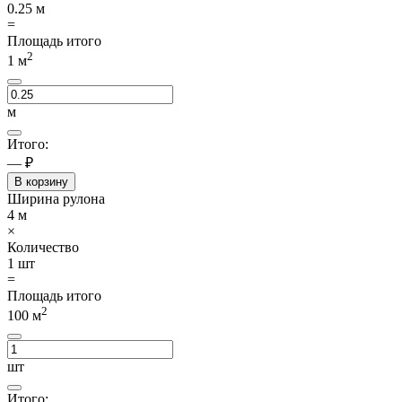
0.25
м
=
Площадь итого
2
1
м
м
Итого:
— ₽
В корзину
Ширина рулона
4
м
×
Количество
1
шт
=
Площадь итого
2
100
м
шт
Итого: