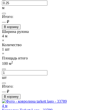
м
Итого:
— ₽
В корзину
Ширина рулона
4
м
×
Количество
1
шт
=
Площадь итого
2
100
м
шт
Итого:
— ₽
В корзину
4 м