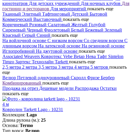
кинотеатров
Для детских учреждений
Для ночных клубов
Для
гостиниц и ресторанов
Для мероприятий
показать еще
Тканный
Элитный
Тафтинговый
Детский
Бытовой
Коммерческий
Выставочный
показать еще
Коричневый
Розовый
Салатовый
Желтый
Голубой
Сиреневый
Черный
Фиолетовый
Белый
Бежевый
Зеленый
Красный
Серый
Синий
показать еще
На войлочной основе
С низким ворсом
Со средним ворсом
С
длинным ворсом
На латексной основе
На резиновой основе
Иглопробивной
На джутовой основе
показать еще
Associated Weavers
Ковротекс
Vebe
Betap
Нева Тафт
Sintelon
Timzo
Зартекс
Технолайн
Tarkett
показать еще
2,5 метра
2 метра
3,5 метра
3 метра
4 метра
5 метров
показать
еще
Велюр
Петлевой одноуровневый
Скролл
Фризе
Бербер
Комбинированный
показать еще
Продажа на отрез
Дешевые модели
Распродажа
Остатки
показать еще
4 м
Ковролин Tarkett Lago - 10231
Коллекция:
Lago
Длина рулона (м.):
25
Основа:
Termo
Тип ворса:
Велюр