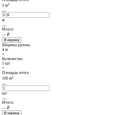
2
1
м
м
Итого:
— ₽
В корзину
Ширина рулона
4
м
×
Количество
1
шт
=
Площадь итого
2
100
м
шт
Итого:
— ₽
В корзину