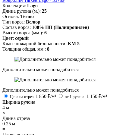
Ковролин Tarkett Lago - 33789
Коллекция:
Lago
Длина рулона (м.):
25
Основа:
Termo
Тип ворса:
Велюр
Состав ворса:
100% ПП (Полипропилен)
Высота ворса (мм.):
6
Цвет:
серый
Класс пожарной безопасности:
КМ 5
Толщина общая, мм.:
8
Дополнительно может понадобиться
Дополнительно может понадобиться
1 850
₽/м²
1 150
₽/м²
Цена на отрез:
от 1 рулона:
Ширина рулона
4
м
×
Длина отреза
0.25
м
=
Площадь итого