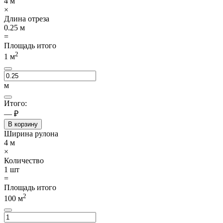
4
м
×
Длина отреза
0.25
м
=
Площадь итого
2
1
м
м
Итого:
— ₽
В корзину
Ширина рулона
4
м
×
Количество
1
шт
=
Площадь итого
2
100
м