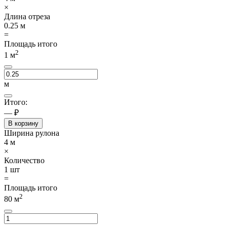
×
Длина отреза
0.25
м
=
Площадь итого
2
1
м
м
Итого:
— ₽
В корзину
Ширина рулона
4
м
×
Количество
1
шт
=
Площадь итого
2
80
м