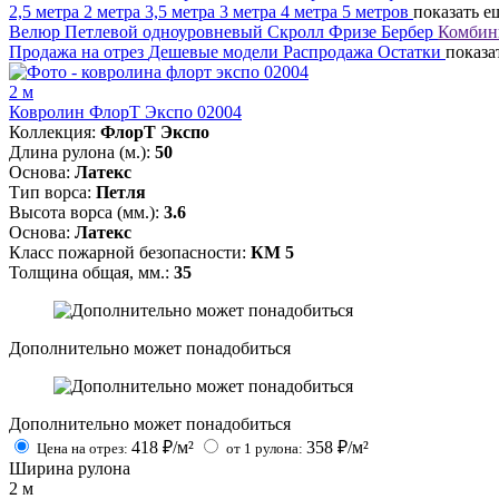
2,5 метра
2 метра
3,5 метра
3 метра
4 метра
5 метров
показать е
Велюр
Петлевой одноуровневый
Скролл
Фризе
Бербер
Комбин
Продажа на отрез
Дешевые модели
Распродажа
Остатки
показа
2 м
Ковролин ФлорТ Экспо 02004
Коллекция:
ФлорТ Экспо
Длина рулона (м.):
50
Основа:
Латекс
Тип ворса:
Петля
Высота ворса (мм.):
3.6
Основа:
Латекс
Класс пожарной безопасности:
КМ 5
Толщина общая, мм.:
35
Дополнительно может понадобиться
Дополнительно может понадобиться
418
₽/м²
358
₽/м²
Цена на отрез:
от 1 рулона:
Ширина рулона
2
м