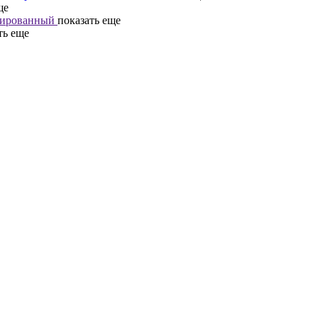
ще
ированный
показать еще
ть еще