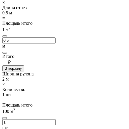
×
Длина отреза
0.5
м
=
Площадь итого
2
1
м
м
Итого:
— ₽
В корзину
Ширина рулона
2
м
×
Количество
1
шт
=
Площадь итого
2
100
м
шт