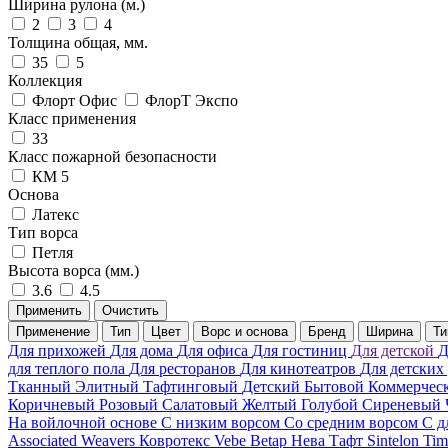
Ширина рулона (м.)
2
3
4
Толщина общая, мм.
35
5
Коллекция
Флорт Офис
ФлорТ Экспо
Класс применения
33
Класс пожарной безопасности
КМ 5
Основа
Латекс
Тип ворса
Петля
Высота ворса (мм.)
3.6
4.5
Применить
Очистить
Применение
Тип
Цвет
Ворс и основа
Бренд
Ширина
Ти
Для прихожей
Для дома
Для офиса
Для гостиниц
Для детской
Д
для теплого пола
Для ресторанов
Для кинотеатров
Для детских
Тканный
Элитный
Тафтинговый
Детский
Бытовой
Коммерчес
Коричневый
Розовый
Салатовый
Желтый
Голубой
Сиреневый
На войлочной основе
С низким ворсом
Со средним ворсом
С д
Associated Weavers
Ковротекс
Vebe
Betap
Нева Тафт
Sintelon
Ti