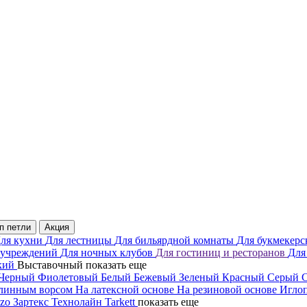
п петли
Акция
ля кухни
Для лестницы
Для бильярдной комнаты
Для букмекерс
 учреждений
Для ночных клубов
Для гостиниц и ресторанов
Для
кий
Выставочный
показать еще
Черный
Фиолетовый
Белый
Бежевый
Зеленый
Красный
Серый
линным ворсом
На латексной основе
На резиновой основе
Игло
mzo
Зартекс
Технолайн
Tarkett
показать еще