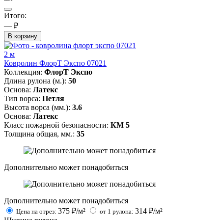
Итого:
— ₽
В корзину
2 м
Ковролин ФлорТ Экспо 07021
Коллекция:
ФлорТ Экспо
Длина рулона (м.):
50
Основа:
Латекс
Тип ворса:
Петля
Высота ворса (мм.):
3.6
Основа:
Латекс
Класс пожарной безопасности:
КМ 5
Толщина общая, мм.:
35
Дополнительно может понадобиться
Дополнительно может понадобиться
375
₽/м²
314
₽/м²
Цена на отрез:
от 1 рулона: