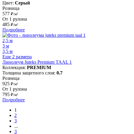
Цвет:
Серый
Розница
577
₽/м²
От 1 рулона
485
₽/м²
Подробнее
2,5 м
3 м
3,5 м
Еще 2 размера
Линолеум Juteks Premium TAAL 1
Коллекция:
PREMIUM
Толщина защитного слоя:
0.7
Розница
925
₽/м²
От 1 рулона
795
₽/м²
Подробнее
1
2
3
...
3