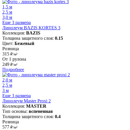
1,5 м
2,5 м
3,0 м
Еще 3 размера
Линолеум BAZIS KORTES 3
Коллекция:
BAZIS
Толщина защитного слоя:
0.15
Цвет:
Бежевый
Розница
315
₽/м²
От 1 рулона
249
₽/м²
Подробнее
2,0 м
2,5 м
3 м
Еще 3 размера
Линолеум Master Proxi 2
Коллекция:
MASTER
Тип основы:
вспененная
Толщина защитного слоя:
0.4
Розница
577
₽/м²