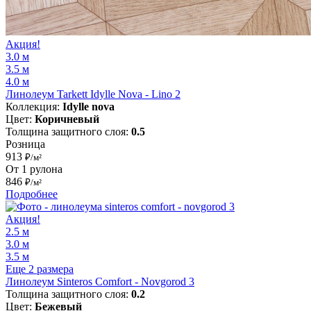
Акция!
3.0 м
3.5 м
4.0 м
Линолеум Tarkett Idylle Nova - Lino 2
Коллекция:
Idylle nova
Цвет:
Коричневый
Толщина защитного слоя:
0.5
Розница
913
₽/м²
От 1 рулона
846
₽/м²
Подробнее
Акция!
2.5 м
3.0 м
3.5 м
Еще 2 размера
Линолеум Sinteros Comfort - Novgorod 3
Толщина защитного слоя:
0.2
Цвет:
Бежевый