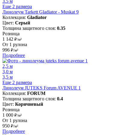
3.5 м
Еще 2 размера
Линолеум Tarkett Gladiator - Muskat 9
Коллекция:
Gladiator
Цвет:
Серый
Толщина защитного слоя:
0.35
Розница
1 142
₽/м²
От 1 рулона
996
₽/м²
Подробнее
2,5 м
3,0 м
3,5 м
Еще 2 размера
Линолеум JUTEKS Forum AVENUE 1
Коллекция:
FORUM
Толщина защитного слоя:
0.4
Цвет:
Коричневый
Розница
1 000
₽/м²
От 1 рулона
950
₽/м²
Подробнее