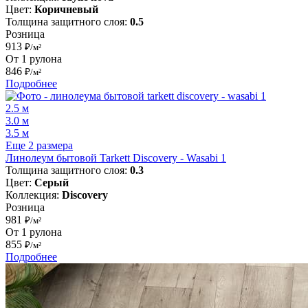
Цвет:
Коричневый
Толщина защитного слоя:
0.5
Розница
913
₽/м²
От 1 рулона
846
₽/м²
Подробнее
2.5 м
3.0 м
3.5 м
Еще 2 размера
Линолеум бытовой Tarkett Discovery - Wasabi 1
Толщина защитного слоя:
0.3
Цвет:
Серый
Коллекция:
Discovery
Розница
981
₽/м²
От 1 рулона
855
₽/м²
Подробнее