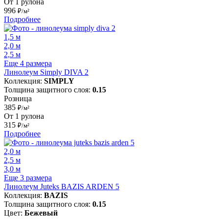
От 1 рулона
996
₽/м²
Подробнее
1,5 м
2,0 м
2,5 м
Еще 4 размера
Линолеум Simply DIVA 2
Коллекция:
SIMPLY
Толщина защитного слоя:
0.15
Розница
385
₽/м²
От 1 рулона
315
₽/м²
Подробнее
2,0 м
2,5 м
3,0 м
Еще 3 размера
Линолеум Juteks BAZIS ARDEN 5
Коллекция:
BAZIS
Толщина защитного слоя:
0.15
Цвет:
Бежевый