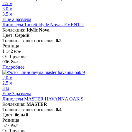
2.5 м
3.0 м
3.5 м
Еще 2 размера
Линолеум Tarkett Idylle Nova - EVENT 2
Коллекция:
Idylle Nova
Цвет:
Серый
Толщина защитного слоя:
0.5
Розница
1 142
₽/м²
От 1 рулона
996
₽/м²
Подробнее
2,0 м
2,5 м
3 м
Еще 3 размера
Линолеум MASTER HAVANNA OAK 9
Коллекция:
MASTER
Толщина защитного слоя:
0.4
Цвет:
белый
Розница
577
₽/м²
От 1 рулона