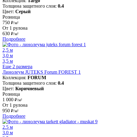
Коллекция:
Targo
Толщина защитного слоя:
0.4
Цвет:
Серый
Розница
750
₽/м²
От 1 рулона
630
₽/м²
Подробнее
2,5 м
3,0 м
3,5 м
Еще 2 размера
Линолеум JUTEKS Forum FOREST 1
Коллекция:
FORUM
Толщина защитного слоя:
0.4
Цвет:
Коричневый
Розница
1 000
₽/м²
От 1 рулона
950
₽/м²
Подробнее
2.5 м
3.0 м