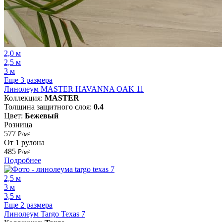
2,0 м
2,5 м
3 м
Еще 3 размера
Линолеум MASTER HAVANNA OAK 11
Коллекция:
MASTER
Толщина защитного слоя:
0.4
Цвет:
Бежевый
Розница
577
₽/м²
От 1 рулона
485
₽/м²
Подробнее
2,5 м
3 м
3,5 м
Еще 2 размера
Линолеум Targo Texas 7