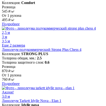
Коллекция:
Comfort
Розница
545
₽/м²
От 1 рулона
495
₽/м²
Подробнее
2,5 м
3 м
3,5 м
Еще 2 размера
Линолеум полукоммерческий Strong Plus Chess 4
Коллекция:
STRONG PLUS
Толщина общая, мм.:
2.5
Толщина защитного слоя:
0.6
Розница
870
₽/м²
От 1 рулона
760
₽/м²
Подробнее
Акция!
3.0 м
Линолеум Tarkett Idylle Nova - Elan 1
Коллекция:
Idylle nova