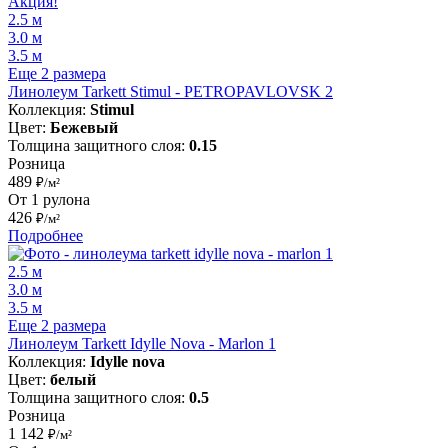
Акция!
2.5 м
3.0 м
3.5 м
Еще 2 размера
Линолеум Tarkett Stimul - PETROPAVLOVSK 2
Коллекция:
Stimul
Цвет:
Бежевый
Толщина защитного слоя:
0.15
Розница
489
₽/м²
От 1 рулона
426
₽/м²
Подробнее
2.5 м
3.0 м
3.5 м
Еще 2 размера
Линолеум Tarkett Idylle Nova - Marlon 1
Коллекция:
Idylle nova
Цвет:
белый
Толщина защитного слоя:
0.5
Розница
1 142
₽/м²