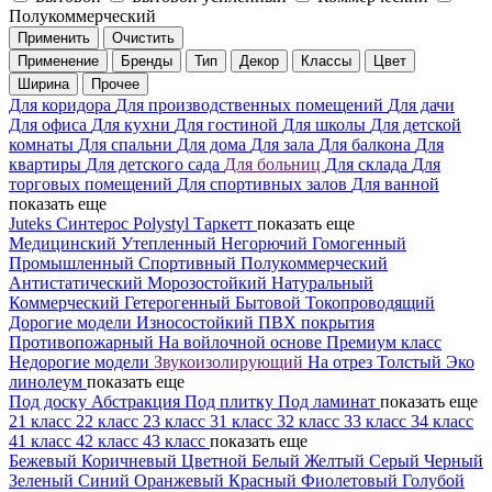
Полукоммерческий
Применить
Очистить
Применение
Бренды
Тип
Декор
Классы
Цвет
Ширина
Прочее
Для коридора
Для производственных помещений
Для дачи
Для офиса
Для кухни
Для гостиной
Для школы
Для детской
комнаты
Для спальни
Для дома
Для зала
Для балкона
Для
квартиры
Для детского сада
Для больниц
Для склада
Для
торговых помещений
Для спортивных залов
Для ванной
показать еще
Juteks
Синтерос
Polystyl
Таркетт
показать еще
Медицинский
Утепленный
Негорючий
Гомогенный
Промышленный
Спортивный
Полукоммерческий
Антистатический
Морозостойкий
Натуральный
Коммерческий
Гетерогенный
Бытовой
Токопроводящий
Дорогие модели
Износостойкий
ПВХ покрытия
Противопожарный
На войлочной основе
Премиум класс
Недорогие модели
Звукоизолирующий
На отрез
Толстый
Эко
линолеум
показать еще
Под доску
Абстракция
Под плитку
Под ламинат
показать еще
21 класс
22 класс
23 класс
31 класс
32 класс
33 класс
34 класс
41 класс
42 класс
43 класс
показать еще
Бежевый
Коричневый
Цветной
Белый
Желтый
Серый
Черный
Зеленый
Синий
Оранжевый
Красный
Фиолетовый
Голубой