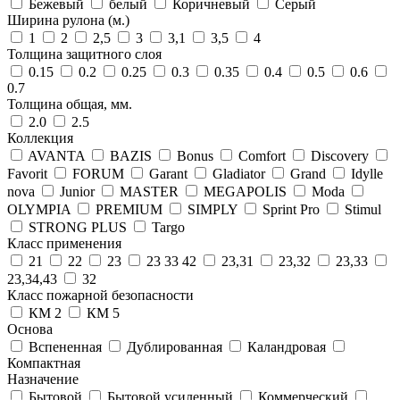
Бежевый
белый
Коричневый
Серый
Ширина рулона (м.)
1
2
2,5
3
3,1
3,5
4
Толщина защитного слоя
0.15
0.2
0.25
0.3
0.35
0.4
0.5
0.6
0.7
Толщина общая, мм.
2.0
2.5
Коллекция
AVANTA
BAZIS
Bonus
Comfort
Discovery
Favorit
FORUM
Garant
Gladiator
Grand
Idylle
nova
Junior
MASTER
MEGAPOLIS
Moda
OLYMPIA
PREMIUM
SIMPLY
Sprint Pro
Stimul
STRONG PLUS
Targo
Класс применения
21
22
23
23 33 42
23,31
23,32
23,33
23,34,43
32
Класс пожарной безопасности
КМ 2
КМ 5
Основа
Вспененная
Дублированная
Каландровая
Компактная
Назначение
Бытовой
Бытовой усиленный
Коммерческий