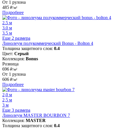
От 1 рулона
485
₽/м²
Подробнее
2.5 м
3.0 м
3.5 м
Еще 2 размера
Линолеум полукоммерческий Bonus - Bolton 4
Толщина защитного слоя:
0.4
Цвет:
Серый
Коллекция:
Bonus
Розница
696
₽/м²
От 1 рулона
606
₽/м²
Подробнее
2,0 м
2,5 м
3 м
Еще 3 размера
Линолеум MASTER BOURBON 7
Коллекция:
MASTER
Толщина защитного слоя:
0.4