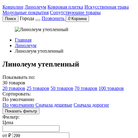
Ковролин
Линолеум
Ковровая плитка
Искусственная трава
Модульные покрытия
Сопутствующие товары
Города
Позвонить
Поиск
0
Корзина
Главная
Линолеум
Линолеум утепленный
Линолеум утепленный
Показывать по:
30 товаров
20 товаров
25 товаров
50 товаров
70 товаров
100 товаров
Сортировать:
По умолчанию
По умолчанию
Сначала дешевые
Сначала дорогие
Показать фильтр
Фильтр:
Цена
от
₽