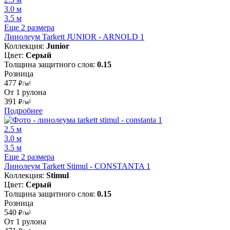
3.0 м
3.5 м
Еще 2 размера
Линолеум Tarkett JUNIOR - ARNOLD 1
Коллекция:
Junior
Цвет:
Серый
Толщина защитного слоя:
0.15
Розница
477
₽/м²
От 1 рулона
391
₽/м²
Подробнее
2.5 м
3.0 м
3.5 м
Еще 2 размера
Линолеум Tarkett Stimul - CONSTANTA 1
Коллекция:
Stimul
Цвет:
Серый
Толщина защитного слоя:
0.15
Розница
540
₽/м²
От 1 рулона