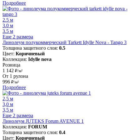
Подробнее
2.5 м
3.0 м
3.5 м
Еще 2 размера
Линолеум полукоммерческий Tarkett Idylle Nova - Tango 3
Толщина защитного слоя:
0.5
Цвет:
Коричневый
Коллекция:
Idylle nova
Розница
1 142
₽/м²
От 1 рулона
996
₽/м²
Подробнее
2,5 м
3,0 м
3,5 м
Еще 2 размера
Линолеум JUTEKS Forum AVENUE 1
Коллекция:
FORUM
Толщина защитного слоя:
0.4
Цвет:
Коричневый