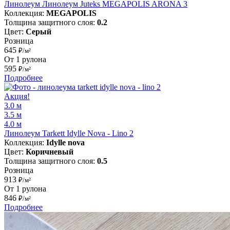
Линолеум Линолеум Juteks MEGAPOLIS ARONA 3
Коллекция:
MEGAPOLIS
Толщина защитного слоя:
0.2
Цвет:
Серый
Розница
645
₽/м²
От 1 рулона
595
₽/м²
Подробнее
Акция!
3.0 м
3.5 м
4.0 м
Линолеум Tarkett Idylle Nova - Lino 2
Коллекция:
Idylle nova
Цвет:
Коричневый
Толщина защитного слоя:
0.5
Розница
913
₽/м²
От 1 рулона
846
₽/м²
Подробнее