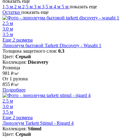
показать еще
1,5 м
2 м
2,5 м
3 м
3,5 м
4 м
5 м
показать еще
Остатки
показать еще
2.5 м
3.0 м
3.5 м
Еще 2 размера
Линолеум бытовой Tarkett Discovery - Wasabi 1
Толщина защитного слоя:
0.3
Цвет:
Серый
Коллекция:
Discovery
Розница
981
₽/м²
От 1 рулона
855
₽/м²
Подробнее
2.5 м
3.0 м
3.5 м
Еще 2 размера
Линолеум Tarkett Stimul - Rigard 4
Коллекция:
Stimul
Цвет:
Серый