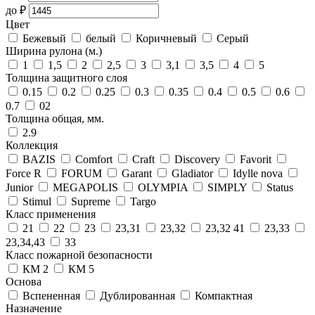
до
₽
Цвет
Бежевый
белый
Коричневый
Серый
Ширина рулона (м.)
1
1,5
2
2,5
3
3,1
3,5
4
5
Толщина защитного слоя
0.15
0.2
0.25
0.3
0.35
0.4
0.5
0.6
0.7
02
Толщина общая, мм.
2.9
Коллекция
BAZIS
Comfort
Craft
Discovery
Favorit
Force R
FORUM
Garant
Gladiator
Idylle nova
Junior
MEGAPOLIS
OLYMPIA
SIMPLY
Status
Stimul
Supreme
Targo
Класс применения
21
22
23
23,31
23,32
23,32 41
23,33
23,34,43
33
Класс пожарной безопасности
КМ 2
КМ 5
Основа
Вспененная
Дублированная
Компактная
Назначение