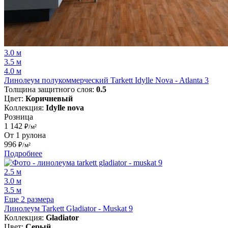
3.0 м
3.5 м
4.0 м
Линолеум полукоммерческий Tarkett Idylle Nova - Atlanta 3
Толщина защитного слоя:
0.5
Цвет:
Коричневый
Коллекция:
Idylle nova
Розница
1 142
₽/м²
От 1 рулона
996
₽/м²
Подробнее
2.5 м
3.0 м
3.5 м
Еще 2 размера
Линолеум Tarkett Gladiator - Muskat 9
Коллекция:
Gladiator
Цвет:
Серый