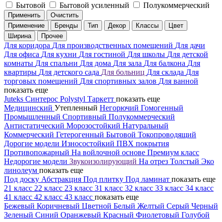
Бытовой
Бытовой усиленный
Полукоммерческий
Применить
Очистить
Применение
Бренды
Тип
Декор
Классы
Цвет
Ширина
Прочее
Для коридора
Для производственных помещений
Для дачи
Для офиса
Для кухни
Для гостиной
Для школы
Для детской
комнаты
Для спальни
Для дома
Для зала
Для балкона
Для
квартиры
Для детского сада
Для больниц
Для склада
Для
торговых помещений
Для спортивных залов
Для ванной
показать еще
Juteks
Синтерос
Polystyl
Таркетт
показать еще
Медицинский
Утепленный
Негорючий
Гомогенный
Промышленный
Спортивный
Полукоммерческий
Антистатический
Морозостойкий
Натуральный
Коммерческий
Гетерогенный
Бытовой
Токопроводящий
Дорогие модели
Износостойкий
ПВХ покрытия
Противопожарный
На войлочной основе
Премиум класс
Недорогие модели
Звукоизолирующий
На отрез
Толстый
Эко
линолеум
показать еще
Под доску
Абстракция
Под плитку
Под ламинат
показать еще
21 класс
22 класс
23 класс
31 класс
32 класс
33 класс
34 класс
41 класс
42 класс
43 класс
показать еще
Бежевый
Коричневый
Цветной
Белый
Желтый
Серый
Черный
Зеленый
Синий
Оранжевый
Красный
Фиолетовый
Голубой