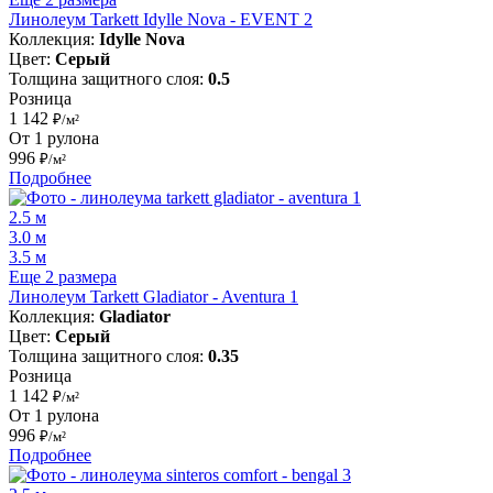
Линолеум Tarkett Idylle Nova - EVENT 2
Коллекция:
Idylle Nova
Цвет:
Серый
Толщина защитного слоя:
0.5
Розница
1 142
₽/м²
От 1 рулона
996
₽/м²
Подробнее
2.5 м
3.0 м
3.5 м
Еще 2 размера
Линолеум Tarkett Gladiator - Aventura 1
Коллекция:
Gladiator
Цвет:
Серый
Толщина защитного слоя:
0.35
Розница
1 142
₽/м²
От 1 рулона
996
₽/м²
Подробнее