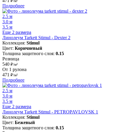
471
₽/м²
Подробнее
2.5 м
3.0 м
3.5 м
Еще 2 размера
Линолеум Tarkett Stimul - Dexter 2
Коллекция:
Stimul
Цвет:
Коричневый
Толщина защитного слоя:
0.15
Розница
540
₽/м²
От 1 рулона
471
₽/м²
Подробнее
2.5 м
3.0 м
3.5 м
Еще 2 размера
Линолеум Tarkett Stimul - PETROPAVLOVSK 1
Коллекция:
Stimul
Цвет:
Бежевый
Толщина защитного слоя:
0.15