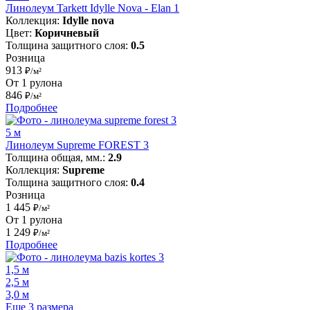
Линолеум Tarkett Idylle Nova - Elan 1
Коллекция:
Idylle nova
Цвет:
Коричневый
Толщина защитного слоя:
0.5
Розница
913
₽/м²
От 1 рулона
846
₽/м²
Подробнее
5 м
Линолеум Supreme FOREST 3
Толщина общая, мм.:
2.9
Коллекция:
Supreme
Толщина защитного слоя:
0.4
Розница
1 445
₽/м²
От 1 рулона
1 249
₽/м²
Подробнее
1,5 м
2,5 м
3,0 м
Еще 3 размера